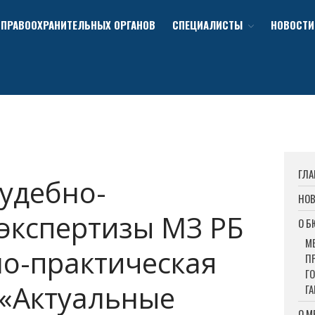
ПРАВООХРАНИТЕЛЬНЫХ ОРГАНОВ
СПЕЦИАЛИСТЫ
НОВОСТИ
ГЛА
судебно-
НО
экспертизы МЗ РБ
О Б
М
о-практическая
П
Г
«Актуальные
Г
О 