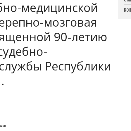
бно-медицинской
КО
Черепно-мозговая
вященной 90-летию
судебно-
службы Республики
.
рики