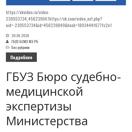
https://vkvideo.ru/video-
230553734_456239047https://vk.com/video_ext.php?
oid=-230553734&id=456239049&hash=1893444f677fc2e1
20.05.2026
ГБУЗ БСМЭ МЗ РБ
Без рубрики
Подробнее
ГБУЗ Бюро судебно-
медицинской
экспертизы
Министерства