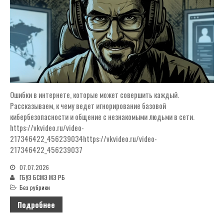
СПЕЦИАЛИСТЫ
Начальник Бюро СМЭ МЗ РБ
Руководители
ПРОВЕДЕНИЕ СПЕЦИАЛЬНОЙ
ОЦЕНКИ УСЛОВИЙ ТРУДА
ВАКАНСИИ
Ошибки в интернете, которые может совершить каждый.
СВЕДЕНИЯ О ДОХОДАХ,
Рассказываем, к чему ведет игнорирование базовой
РАСХОДАХ И ИМУЩЕСТВЕ
РУКОВОДИТЕЛЯ
кибербезопасности и общение с незнакомыми людьми в сети.
https://vkvideo.ru/video-
НОВОСТИ
217346422_456239034https://vkvideo.ru/video-
О БЮРО
217346422_456239037
Устав ГБУЗ БСМЭ МЗ РБ
07.07.2026
ИСТОРИЯ БСМЭ
ГБУЗ БСМЭ МЗ РБ
Без рубрики
СТРУКТУРА
Подробнее
Межрайонные, районные,
городские отделения