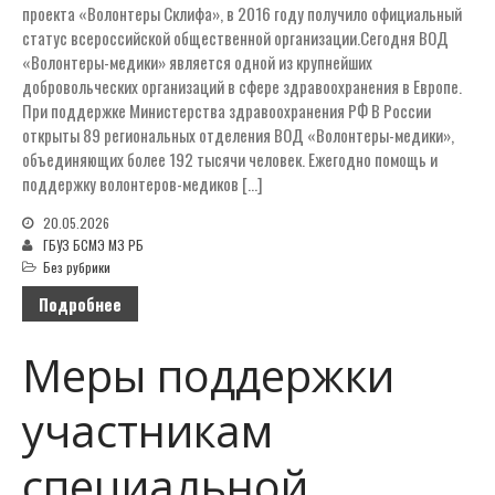
проекта «Волонтеры Склифа», в 2016 году получило официальный
Платные медицинские услуги в
молекулярно-генетическом
статус всероссийской общественной организации.Сегодня ВОД
отделении
«Волонтеры-медики» является одной из крупнейших
добровольческих организаций в сфере здравоохранения в Европе.
Список сотрудников имеющих
право оказывать платные
При поддержке Министерства здравоохранения РФ В России
медицинские услуги
открыты 89 региональных отделения ВОД «Волонтеры-медики»,
Перечень бесплатных
объединяющих более 192 тысячи человек. Ежегодно помощь и
медицинских услуг
поддержку волонтеров-медиков […]
Приказ об оказании
20.05.2026
медицинских услуг
ГБУЗ БСМЭ МЗ РБ
Без рубрики
ГЛАВНАЯ
Подробнее
О МЕДИЦИНСКОЙ ДЕЯТЕЛЬНОСТИ
Меры поддержки
КОНТАКТЫ
О БЮРО
участникам
НОВОСТИ
РУКОВОДСТВО
специальной