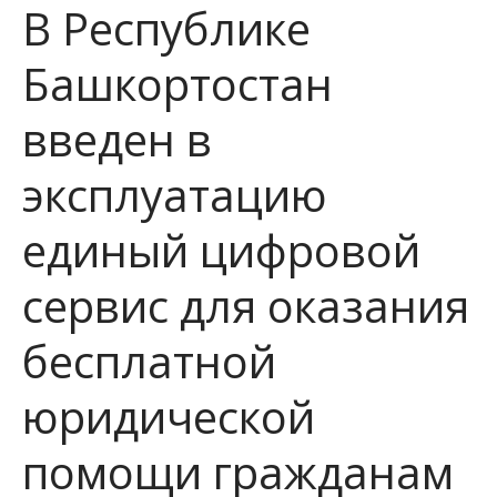
В Республике
Городские отделения города
Уфа
Башкортостан
КОНТАКТЫ
НОРМАТИВНО-ПРАВОВЫЕ
введен в
ДОКУМЕНТЫ
ПОЛОЖЕНИЕ О ПЕРСОНАЛЬНЫХ
ДАННЫХ
эксплуатацию
Согласие на обработку
персональных данных
единый цифровой
О ПРОТИВОДЕЙСТВИИ
КОРРУПЦИИ
сервис для оказания
КОНФЛИКТ ИНТЕРЕСОВ
бесплатной
ГРАФИК РАБОТЫ
ИНФОРМАЦИЯ ДЛЯ ГРАЖДАН
юридической
РАСПИСАНИЕ ПРИЕМА ГРАЖДАН
ПО ЛИЧНЫМ ВОПРОСАМ
помощи гражданам
ЛИЧНЫЕ ОБРАЩЕНИЯ ГРАЖДАН